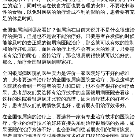
生的治疗，同时患者在饮食方面也要合理的安排，不要吃刺激
性的食物，以免对疾病的治疗造成不利的影响的，患者要有充
足的休息时间。
全国银屑病到哪家看好？银屑病在目前来说并不是什么很难治
疗的疾病，但是也不是说不能治疗好。只要患者在发病的时候
能够及时的去正规的银屑病医院治疗，那么就可以有效的控制
和治疗好银屑病，而且在治疗上也不会有太大的难度，只要患
者有治疗的耐心，坚持治疗，那么银屑病很快就可以治好的。
那么，治疗全国银屑病到哪家好。
全国银屑病医院的医生实力是评价一家医院好与不好的标准
的，患者要选择治疗好的全国银屑病医院去治疗，那么这样的
医院就会看到一些患者的实力和口碑，也不会有很好的治疗效
果。患者朋友们要选择有治疗技术的全国银屑病医院去看诊，
这样的医院看银屑病才比较的靠谱，因为治疗技术的好与不
好，患者朋友们的病情恢复也好，患者朋友们治疗效果好。
在全国银屑病的治疗上，要选择一家有专业治疗技术的医院治
疗，专业的治疗技术的好坏直接关系到治疗银屑病的效果，如
果医院的治疗方法不好，也会影响到患者朋友们的病情恢复。
患者朋友们选择医院时要选择技术好和口碑好的全国银屑病医